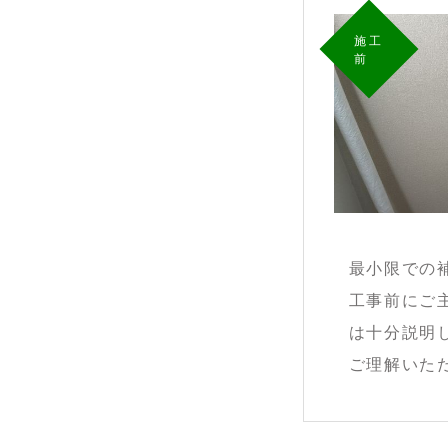
施工
前
最小限での
工事前にご
は十分説明
ご理解いた